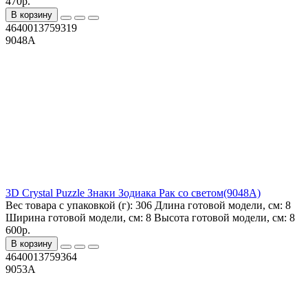
470р.
В корзину
4640013759319
9048A
3D Crystal Puzzle Знаки Зодиака Рак со светом(9048A)
Вес товара с упаковкой (г):
306
Длина готовой модели, см:
8
Ширина готовой модели, см:
8
Высота готовой модели, см:
8
600р.
В корзину
4640013759364
9053A