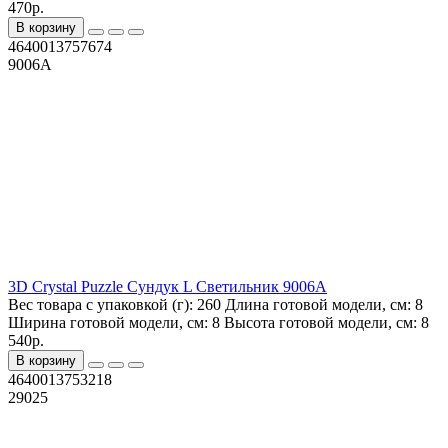
470р.
В корзину
4640013757674
9006A
3D Crystal Puzzle Сундук L Светильник 9006A
Вес товара с упаковкой (г):
260
Длина готовой модели, см:
8
Ширина готовой модели, см:
8
Высота готовой модели, см:
8
540р.
В корзину
4640013753218
29025