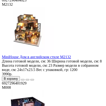
6927296404623
M2132
MiniHouse Дом в английском стиле M2132
Длина готовой модели, см:
36
Ширина готовой модели, см:
8
Высота готовой модели, см:
23
Размер модели в собранном
виде, см:
24x17x23.5
Вес с упаковкой, гр:
1200
3990р.
В корзину
6927296401929
M008