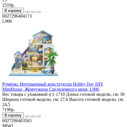
2510р.
В корзину
6927296404173
L906
Румбокс Интерьерный конструктор Hobby Day DIY
MiniHouse, Жемчужина Средиземного моря, L906
Вес товара с упаковкой (г):
1710
Длина готовой модели, см:
30
Ширина готовой модели, см:
27,6
Высота готовой модели, см:
24,5
7190р.
В корзину
6927296403565
M043