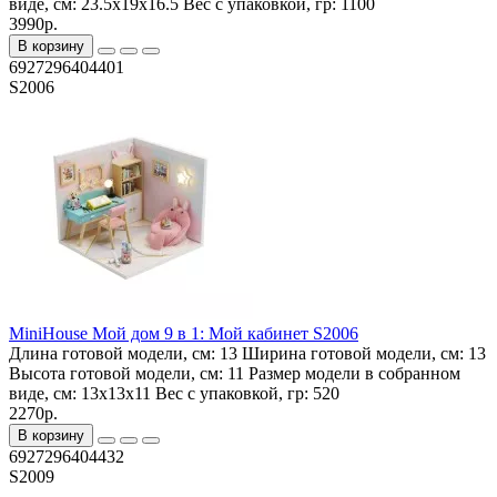
виде, см:
23.5x19x16.5
Вес с упаковкой, гр:
1100
3990р.
В корзину
6927296404401
S2006
MiniHouse Мой дом 9 в 1: Мой кабинет S2006
Длина готовой модели, см:
13
Ширина готовой модели, см:
13
Высота готовой модели, см:
11
Размер модели в собранном
виде, см:
13x13x11
Вес с упаковкой, гр:
520
2270р.
В корзину
6927296404432
S2009