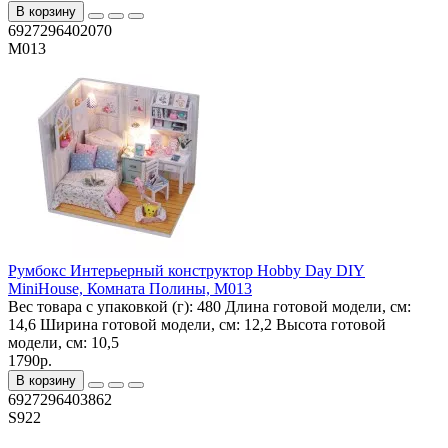
В корзину
6927296402070
M013
Румбокс Интерьерный конструктор Hobby Day DIY
MiniHouse, Комната Полины, M013
Вес товара с упаковкой (г):
480
Длина готовой модели, см:
14,6
Ширина готовой модели, см:
12,2
Высота готовой
модели, см:
10,5
1790р.
В корзину
6927296403862
S922