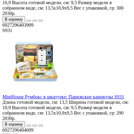
10,9
Высота готовой модели, см:
9,5
Размер модели в
собранном виде, см:
13,5x10,9x9,5
Вес с упаковкой, гр:
300
2030р.
В корзину
6927296403909
S931
MiniHouse Румбокс в шкатулке: Парижские каникулы S931
Длина готовой модели, см:
13,5
Ширина готовой модели, см:
10,9
Высота готовой модели, см:
9,5
Размер модели в
собранном виде, см:
13,5x10,9x9,5
Вес с упаковкой, гр:
290
2030р.
В корзину
6927296404609