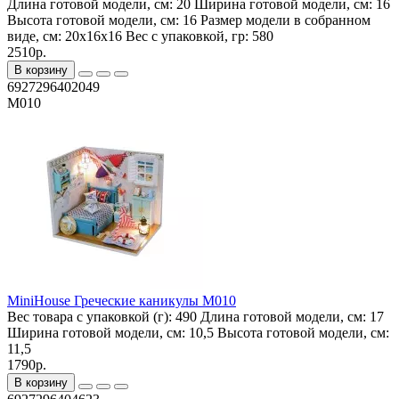
Длина готовой модели, см:
20
Ширина готовой модели, см:
16
Высота готовой модели, см:
16
Размер модели в собранном
виде, см:
20x16x16
Вес с упаковкой, гр:
580
2510р.
В корзину
6927296402049
M010
MiniHouse Греческие каникулы M010
Вес товара с упаковкой (г):
490
Длина готовой модели, см:
17
Ширина готовой модели, см:
10,5
Высота готовой модели, см:
11,5
1790р.
В корзину