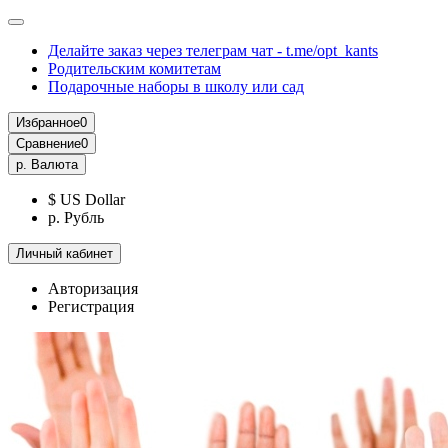
Делайте заказ через телеграм чат - t.me/opt_kants
Родительским комитетам
Подарочные наборы в школу или сад
Избранное
0
Сравнение
0
р.
Валюта
$ US Dollar
р. Рубль
Личный кабинет
Авторизация
Регистрация