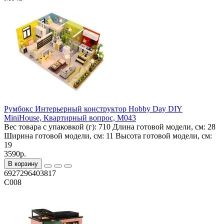
Румбокс Интерьерный конструктор Hobby Day DIY
MiniHouse, Квартирный вопрос, M043
Вес товара с упаковкой (г):
710
Длина готовой модели, см:
28
Ширина готовой модели, см:
11
Высота готовой модели, см:
19
3590р.
В корзину
6927296403817
C008