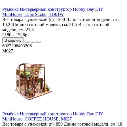
Румбокс Интерьерный конструктор Hobby Day DIY
MiniHouse, Time Studio, TD01W
Вес товара с упаковкой (г):
1300
Длина готовой модели, см:
19,2
Ширина готовой модели, см:
21,5
Высота готовой
модели, см:
21,8
2180р.
1526р.
В корзину
6927296403206
M027
Румбокс Интерьерный конструктор Hobby Day DIY
MiniHouse, COFFEE HOUSE, M027
Вес товара с упаковкой (г):
850
Длина готовой модели, см:
18