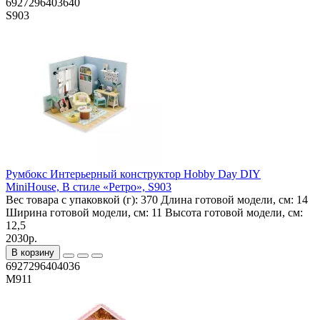
6927296403640
S903
Румбокс Интерьерный конструктор Hobby Day DIY
MiniHouse, В стиле «Ретро», S903
Вес товара с упаковкой (г):
370
Длина готовой модели, см:
14
Ширина готовой модели, см:
11
Высота готовой модели, см:
12,5
2030р.
В корзину
6927296404036
M911